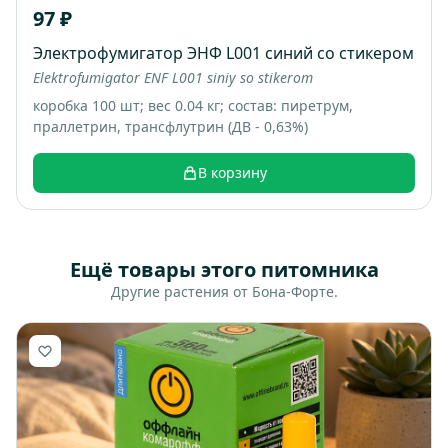
97 ₽
Электрофумигатор ЭНФ L001 синий со стикером
Elektrofumigator ENF L001 siniy so stikerom
коробка 100 шт; вес 0.04 кг; состав: пиретрум,
праллетрин, трансфлутрин (ДВ - 0,63%)
В корзину
Ещё товары этого питомника
Другие растения от Бона-Форте.