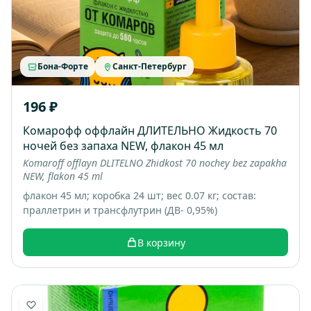
Бона-Форте
Санкт-Петербург
196 ₽
Комарофф оффлайн ДЛИТЕЛЬНО Жидкость 70
ночей без запаха NEW, флакон 45 мл
Komaroff offlayn DLITELNO Zhidkost 70 nochey bez zapakha
NEW, flakon 45 ml
флакон 45 мл; коробка 24 шт; вес 0.07 кг; состав:
праллетрин и трансфлутрин (ДВ- 0,95%)
В корзину