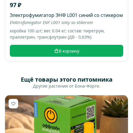
97 ₽
Электрофумигатор ЭНФ L001 синий со стикером
Elektrofumigator ENF L001 siniy so stikerom
коробка 100 шт; вес 0.04 кг; состав: пиретрум,
праллетрин, трансфлутрин (ДВ - 0,63%)
В корзину
Ещё товары этого питомника
Другие растения от Бона-Форте.