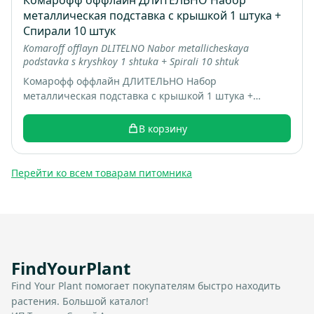
Комарофф оффлайн ДЛИТЕЛЬНО Набор
металлическая подставка с крышкой 1 штука +
Спирали 10 штук
Komaroff offlayn DLITELNO Nabor metallicheskaya
podstavka s kryshkoy 1 shtuka + Spirali 10 shtuk
Комарофф оффлайн ДЛИТЕЛЬНО Набор
металлическая подставка с крышкой 1 штука +
Спирали 10 штук; коробка 16 шт; вес 0.22 кг
В корзину
Перейти ко всем товарам питомника
FindYourPlant
Find Your Plant помогает покупателям быстро находить
растения. Большой каталог!