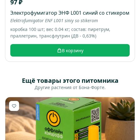
97 ₽
Электрофумигатор ЭНФ L001 синий со стикером
Elektrofumigator ENF L001 siniy so stikerom
коробка 100 шт; вес 0.04 кг; состав: пиретрум,
праллетрин, трансфлутрин (ДВ - 0,63%)
В корзину
Ещё товары этого питомника
Другие растения от Бона-Форте.