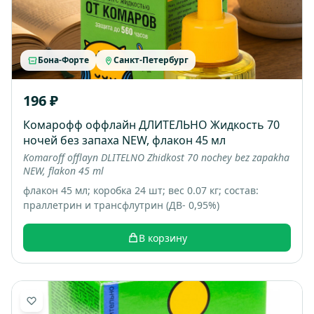
Бона-Форте
Санкт-Петербург
196 ₽
Комарофф оффлайн ДЛИТЕЛЬНО Жидкость 70
ночей без запаха NEW, флакон 45 мл
Komaroff offlayn DLITELNO Zhidkost 70 nochey bez zapakha
NEW, flakon 45 ml
флакон 45 мл; коробка 24 шт; вес 0.07 кг; состав:
праллетрин и трансфлутрин (ДВ- 0,95%)
В корзину