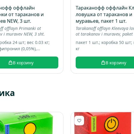
анофф оффлайн
Тараканофф оффлайн Кл
ки от тараканов и
ловушка от тараканов и
ев NEW, 3 шт.
муравьев, пакет 1 шт.
ff offlayn Primanki ot
Tarakanoff offlayn Kleevaya l
v i muravev NEW, 3 sht.
ot tarakanov i muravev, paket 
робка 24 шт; вес 0.03 кг;
пакет 1 шт.; коробка 50 шт; 
 фипронил (0,05%),
кг
гические добавки, пищевые
анты
В корзину
В корзину
ика