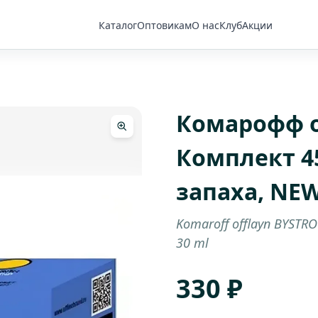
Каталог
Оптовикам
О нас
Клуб
Акции
Комарофф 
Комплект 4
запаха, NEW
Komaroff offlayn BYSTRO
30 ml
330 ₽