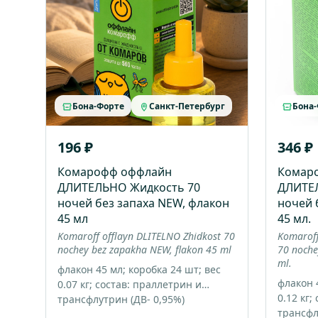
Бона-Форте
Санкт-Петербург
Бона
196 ₽
346 ₽
Комарофф оффлайн
Комар
ДЛИТЕЛЬНО Жидкость 70
ДЛИТЕ
ночей без запаха NEW, флакон
ночей 
45 мл
45 мл.
Komaroff offlayn DLITELNO Zhidkost 70
Komaroff
nochey bez zapakha NEW, flakon 45 ml
70 noche
ml.
флакон 45 мл; коробка 24 шт; вес
флакон 4
0.07 кг; состав: праллетрин и
0.12 кг;
трансфлутрин (ДВ- 0,95%)
трансфл