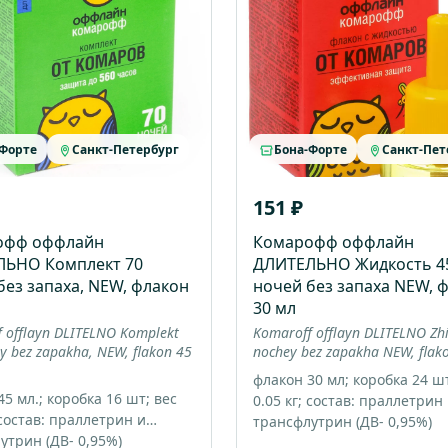
-Форте
Санкт-Петербург
Бона-Форте
Санкт-Пет
151 ₽
офф оффлайн
Комарофф оффлайн
ЛЬНО Комплект 70
ДЛИТЕЛЬНО Жидкость 4
без запаха, NEW, флакон
ночей без запаха NEW, 
30 мл
 offlayn DLITELNO Komplekt
Komaroff offlayn DLITELNO Zh
y bez zapakha, NEW, flakon 45
nochey bez zapakha NEW, flak
флакон 30 мл; коробка 24 шт
5 мл.; коробка 16 шт; вес
0.05 кг; состав: праллетрин
 состав: праллетрин и
трансфлутрин (ДВ- 0,95%)
утрин (ДВ- 0,95%)