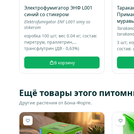
Электрофумигатор ЭНФ L001
Тарак
синий со стикером
Приман
муравь
Elektrofumigator ENF L001 siniy so
stikerom
Tarakano
tarakano
коробка 100 шт; вес 0.04 кг; состав:
пиретрум, праллетрин,
3 шт; ко
трансфлутрин (ДВ - 0,63%)
состав:
техноло
аттракт
В корзину
Ещё товары этого питомн
Другие растения от Бона-Форте.