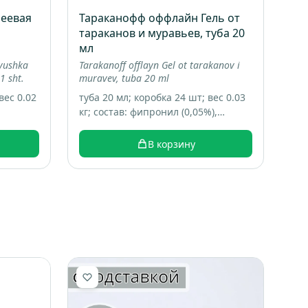
еевая
Тараканофф оффлайн Гель от
тараканов и муравьев, туба 20
мл
ovushka
Tarakanoff offlayn Gel ot tarakanov i
1 sht.
muravev, tuba 20 ml
вес 0.02
туба 20 мл; коробка 24 шт; вес 0.03
кг; состав: фипронил (0,05%),
технологические добавки,
консервант, битрекс, пищевые
В корзину
аттрактанты