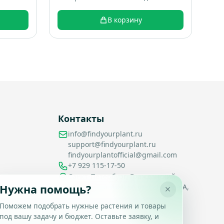
крышкой 1 штука + Спирали 10
штук; коробка 16 шт; вес 0.22 кг
В корзину
Контакты
info@findyourplant.ru
support@findyourplant.ru
findyourplantofficial@gmail.com
+7 929 115-17-50
Санкт-Петербург, Гражданский
проспект, д. 104, корп. 1, литера А,
Нужна помощь?
офис 430
Поможем подобрать нужные растения и товары
под вашу задачу и бюджет. Оставьте заявку, и