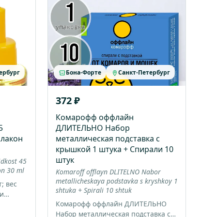
ербург
Бона-Форте
Санкт-Петербург
372 ₽
Комарофф оффлайн
5
ДЛИТЕЛЬНО Набор
флакон
металлическая подставка с
крышкой 1 штука + Спирали 10
штук
idkost 45
on 30 ml
Komaroff offlayn DLITELNO Nabor
metallicheskaya podstavka s kryshkoy 1
; вес
shtuka + Spirali 10 shtuk
 и
Комарофф оффлайн ДЛИТЕЛЬНО
Набор металлическая подставка с