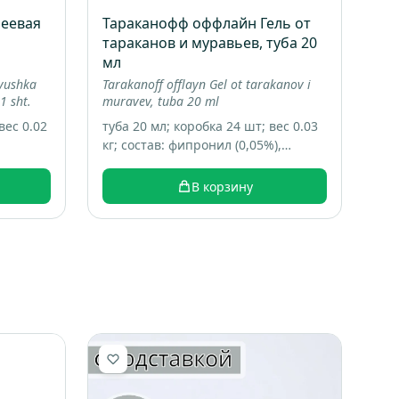
еевая
Тараканофф оффлайн Гель от
тараканов и муравьев, туба 20
мл
ovushka
Tarakanoff offlayn Gel ot tarakanov i
1 sht.
muravev, tuba 20 ml
вес 0.02
туба 20 мл; коробка 24 шт; вес 0.03
кг; состав: фипронил (0,05%),
технологические добавки,
консервант, битрекс, пищевые
В корзину
аттрактанты