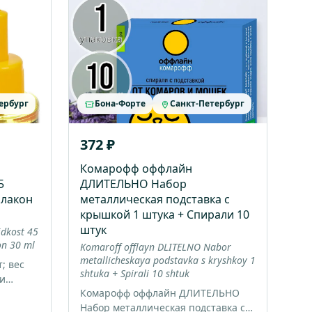
ербург
Бона-Форте
Санкт-Петербург
372 ₽
Комарофф оффлайн
5
ДЛИТЕЛЬНО Набор
флакон
металлическая подставка с
крышкой 1 штука + Спирали 10
штук
idkost 45
on 30 ml
Komaroff offlayn DLITELNO Nabor
metallicheskaya podstavka s kryshkoy 1
; вес
shtuka + Spirali 10 shtuk
 и
Комарофф оффлайн ДЛИТЕЛЬНО
Набор металлическая подставка с