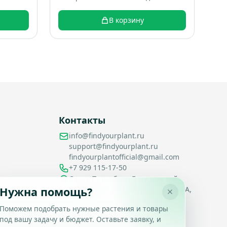
крышкой 1 штука + Спирали 10
штук; коробка 16 шт; вес 0.22 кг
В корзину
Контакты
info@findyourplant.ru
support@findyourplant.ru
findyourplantofficial@gmail.com
+7 929 115-17-50
Санкт-Петербург, Гражданский
проспект, д. 104, корп. 1, литера А,
Нужна помощь?
офис 430
Поможем подобрать нужные растения и товары
под вашу задачу и бюджет. Оставьте заявку, и