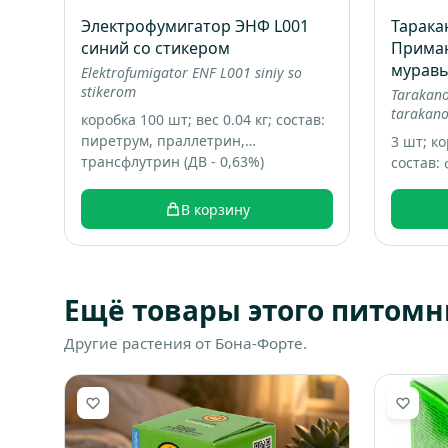
Электрофумигатор ЭНФ L001
Тарак
синий со стикером
Приман
муравь
Elektrofumigator ENF L001 siniy so
stikerom
Tarakano
tarakano
коробка 100 шт; вес 0.04 кг; состав:
пиретрум, праллетрин,
3 шт; ко
трансфлутрин (ДВ - 0,63%)
состав:
техноло
аттракт
В корзину
Ещё товары этого питомн
Другие растения от Бона-Форте.