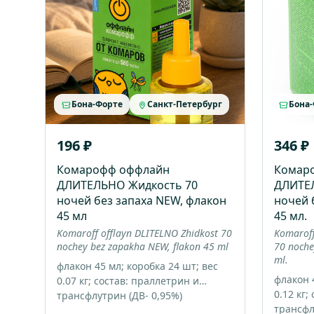
Бона-Форте
Санкт-Петербург
Бона
196 ₽
346 ₽
Комарофф оффлайн
Комар
ДЛИТЕЛЬНО Жидкость 70
ДЛИТЕ
ночей без запаха NEW, флакон
ночей 
45 мл
45 мл.
Komaroff offlayn DLITELNO Zhidkost 70
Komaroff
nochey bez zapakha NEW, flakon 45 ml
70 noche
ml.
флакон 45 мл; коробка 24 шт; вес
флакон 4
0.07 кг; состав: праллетрин и
0.12 кг;
трансфлутрин (ДВ- 0,95%)
трансфл