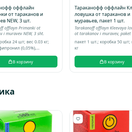
анофф оффлайн
Тараканофф оффлайн Кл
ки от тараканов и
ловушка от тараканов и
ев NEW, 3 шт.
муравьев, пакет 1 шт.
ff offlayn Primanki ot
Tarakanoff offlayn Kleevaya l
v i muravev NEW, 3 sht.
ot tarakanov i muravev, paket 
робка 24 шт; вес 0.03 кг;
пакет 1 шт.; коробка 50 шт; 
 фипронил (0,05%),
кг
гические добавки, пищевые
анты
В корзину
В корзину
ика