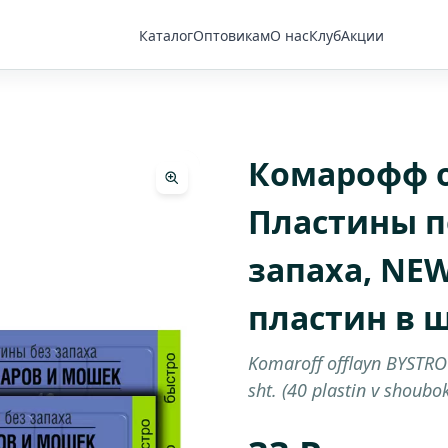
Каталог
Оптовикам
О нас
Клуб
Акции
Комарофф 
Пластины п
запаха, NEW,
пластин в 
Komaroff offlayn BYSTRO
sht. (40 plastin v shoubo