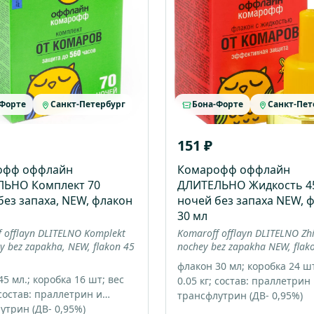
-Форте
Санкт-Петербург
Бона-Форте
Санкт-Пет
151 ₽
офф оффлайн
Комарофф оффлайн
ЛЬНО Комплект 70
ДЛИТЕЛЬНО Жидкость 4
без запаха, NEW, флакон
ночей без запаха NEW, 
30 мл
 offlayn DLITELNO Komplekt
Komaroff offlayn DLITELNO Zh
y bez zapakha, NEW, flakon 45
nochey bez zapakha NEW, flak
флакон 30 мл; коробка 24 шт
5 мл.; коробка 16 шт; вес
0.05 кг; состав: праллетрин
 состав: праллетрин и
трансфлутрин (ДВ- 0,95%)
утрин (ДВ- 0,95%)