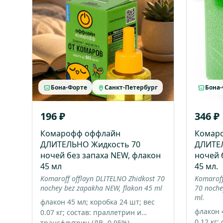
Бона-Форте
Санкт-Петербург
Бона
196 ₽
346 ₽
Комарофф оффлайн
Комар
ДЛИТЕЛЬНО Жидкость 70
ДЛИТЕ
ночей без запаха NEW, флакон
ночей 
45 мл
45 мл.
Komaroff offlayn DLITELNO Zhidkost 70
Komaroff
nochey bez zapakha NEW, flakon 45 ml
70 noche
ml.
флакон 45 мл; коробка 24 шт; вес
флакон 4
0.07 кг; состав: праллетрин и
0.12 кг;
трансфлутрин (ДВ- 0,95%)