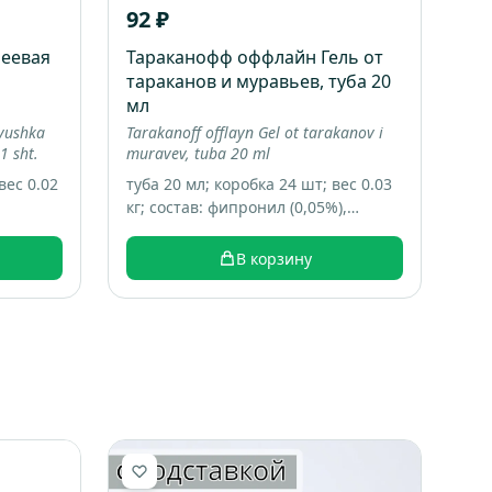
92 ₽
еевая
Тараканофф оффлайн Гель от
тараканов и муравьев, туба 20
мл
ovushka
Tarakanoff offlayn Gel ot tarakanov i
1 sht.
muravev, tuba 20 ml
вес 0.02
туба 20 мл; коробка 24 шт; вес 0.03
кг; состав: фипронил (0,05%),
технологические добавки,
консервант, битрекс, пищевые
В корзину
аттрактанты