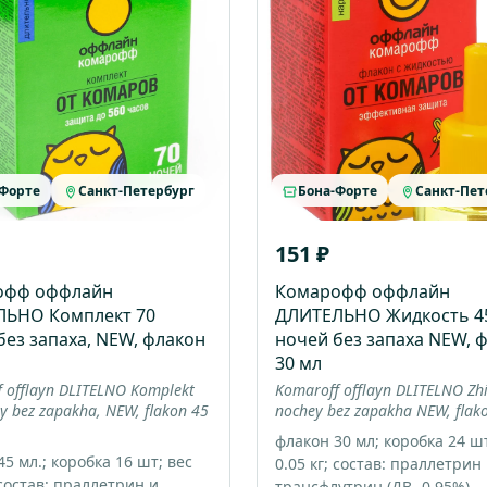
-Форте
Санкт-Петербург
Бона-Форте
Санкт-Пет
151 ₽
офф оффлайн
Комарофф оффлайн
ЛЬНО Комплект 70
ДЛИТЕЛЬНО Жидкость 4
без запаха, NEW, флакон
ночей без запаха NEW, 
30 мл
 offlayn DLITELNO Komplekt
Komaroff offlayn DLITELNO Zh
y bez zapakha, NEW, flakon 45
nochey bez zapakha NEW, flak
флакон 30 мл; коробка 24 шт
5 мл.; коробка 16 шт; вес
0.05 кг; состав: праллетрин
 состав: праллетрин и
трансфлутрин (ДВ- 0,95%)