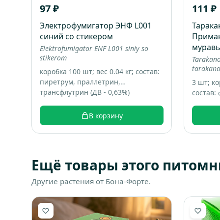
97 ₽
111 ₽
Электрофумигатор ЭНФ L001
Тарак
синий со стикером
Приман
муравь
Elektrofumigator ENF L001 siniy so
stikerom
Tarakano
tarakano
коробка 100 шт; вес 0.04 кг; состав:
пиретрум, праллетрин,
3 шт; ко
трансфлутрин (ДВ - 0,63%)
состав:
техноло
аттракт
В корзину
Ещё товары этого питомн
Другие растения от Бона-Форте.