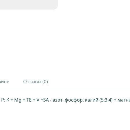
зине
Отзывы (0)
N: P: K + Mg + TE + V +SA - азот, фосфор, калий (5:3:4) + 