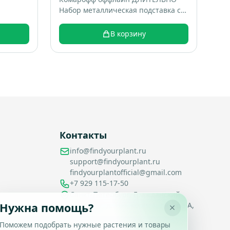
Набор металлическая подставка с
крышкой 1 штука + Спирали 10
штук; коробка 16 шт; вес 0.22 кг
В корзину
Контакты
info@findyourplant.ru
support@findyourplant.ru
findyourplantofficial@gmail.com
+7 929 115-17-50
Санкт-Петербург, Гражданский
проспект, д. 104, корп. 1, литера А,
Нужна помощь?
офис 430
Поможем подобрать нужные растения и товары