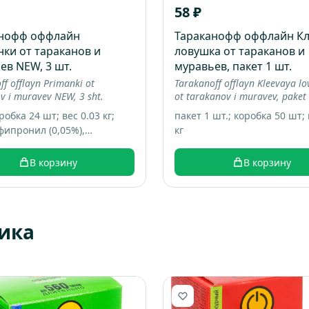
58 ₽
анофф оффлайн
Тараканофф оффлайн Кл
ки от тараканов и
ловушка от тараканов и
ев NEW, 3 шт.
муравьев, пакет 1 шт.
ff offlayn Primanki ot
Tarakanoff offlayn Kleevaya l
v i muravev NEW, 3 sht.
ot tarakanov i muravev, paket 
робка 24 шт; вес 0.03 кг;
пакет 1 шт.; коробка 50 шт; 
 фипронил (0,05%),
кг
гические добавки, пищевые
анты
В корзину
В корзину
ика