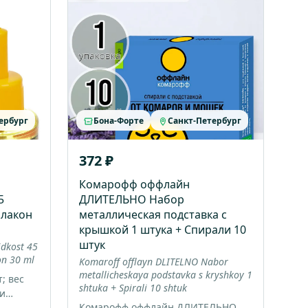
ербург
Бона-Форте
Санкт-Петербург
372 ₽
Комарофф оффлайн
5
ДЛИТЕЛЬНО Набор
флакон
металлическая подставка с
крышкой 1 штука + Спирали 10
штук
idkost 45
on 30 ml
Komaroff offlayn DLITELNO Nabor
metallicheskaya podstavka s kryshkoy 1
; вес
shtuka + Spirali 10 shtuk
 и
Комарофф оффлайн ДЛИТЕЛЬНО