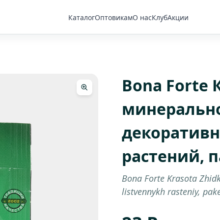
Каталог
Оптовикам
О нас
Клуб
Акции
Bona Forte
минерально
декоративн
растений, п
Bona Forte Krasota Zhid
listvennykh rasteniy, pak