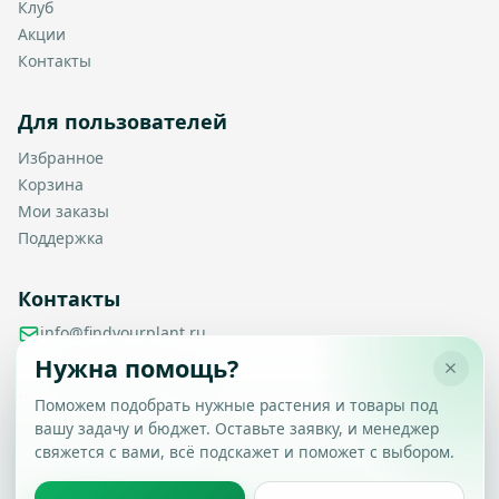
Клуб
Акции
Контакты
Для пользователей
Избранное
Корзина
Мои заказы
Поддержка
Контакты
info@findyourplant.ru
support@findyourplant.ru
Нужна помощь?
findyourplantofficial@gmail.com
+7 929 115-17-50
Поможем подобрать нужные растения и товары под
Санкт-Петербург, Гражданский проспект, д. 104, корп. 1,
вашу задачу и бюджет. Оставьте заявку, и менеджер
Настройка конфиденциальности
литера А, офис 430
свяжется с вами, всё подскажет и поможет с выбором.
Вы можете выбрать, какие типы файлов cookie
разрешить.
Политика обработки данных