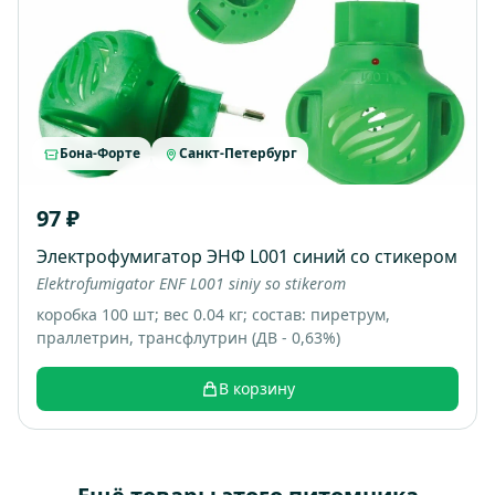
Бона-Форте
Санкт-Петербург
97 ₽
Электрофумигатор ЭНФ L001 синий со стикером
Elektrofumigator ENF L001 siniy so stikerom
коробка 100 шт; вес 0.04 кг; состав: пиретрум,
праллетрин, трансфлутрин (ДВ - 0,63%)
В корзину